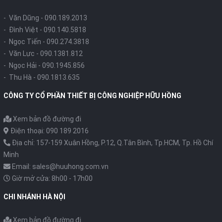
- Văn Dũng -
090.189.2013
- Đình Việt -
090.140.5818
- Ngọc Tiến -
090.274.3818
- Văn Lực -
090.1381.812
- Ngọc Hải -
090.1945.856
- Thu Hà -
090.1813.635
CÔNG TY CỔ PHẦN THIẾT BỊ CÔNG NGHIỆP HỮU HỒNG
Xem bản đồ đường đi
Điện thoại: 090 189 2016
Địa chỉ: 157-159 Xuân Hồng, P.12, Q.Tân Bình, Tp.HCM, Tp. Hồ Chí
Minh
Email: sales@huuhong.com.vn
Giờ mở cửa: 8h00 - 17h00
CHI NHÁNH HÀ NỘI
Xem bản đồ đường đi