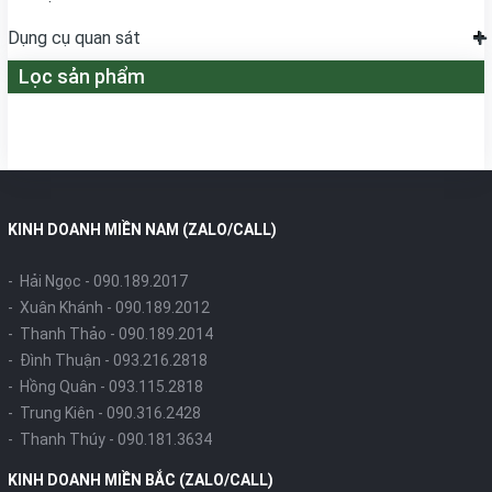
Dụng cụ quan sát
Lọc sản phẩm
KINH DOANH MIỀN NAM (ZALO/CALL)
- Hải Ngọc -
090.189.2017
- Xuân Khánh -
090.189.2012
- Thanh Thảo -
090.189.2014
- Đình Thuận -
093.216.2818
- Hồng Quân -
093.115.2818
- Trung Kiên -
090.316.2428
- Thanh Thúy -
090.181.3634
KINH DOANH MIỀN BẮC (ZALO/CALL)