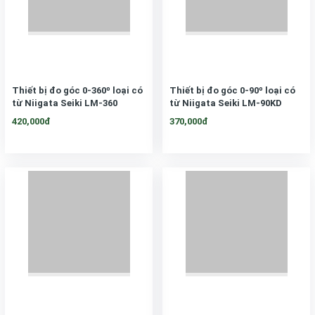
Thiết bị đo góc 0-360º loại có
Thiết bị đo góc 0-90º loại có
từ Niigata Seiki LM-360
từ Niigata Seiki LM-90KD
420,000đ
370,000đ