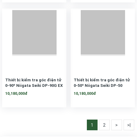
Thiết bị kiểm tra góc điện tử
Thiết bị kiểm tra góc điện tử
0-90º Niigata Seiki DP-90G EX
0-50º Niigata Seiki DP-50
10,180,000đ
10,180,000đ
1
2
>
>|