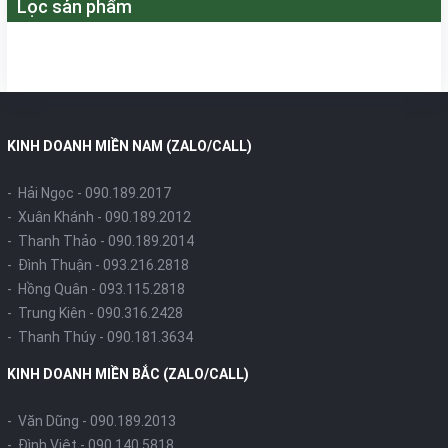
Lọc sản phẩm
KINH DOANH MIỀN NAM (ZALO/CALL)
- Hải Ngọc -
090.189.2017
- Xuân Khánh -
090.189.2012
- Thanh Thảo -
090.189.2014
- Đình Thuận -
093.216.2818
- Hồng Quân -
093.115.2818
- Trung Kiên -
090.316.2428
- Thanh Thúy -
090.181.3634
KINH DOANH MIỀN BẮC (ZALO/CALL)
- Văn Dũng -
090.189.2013
- Đình Việt -
090.140.5818