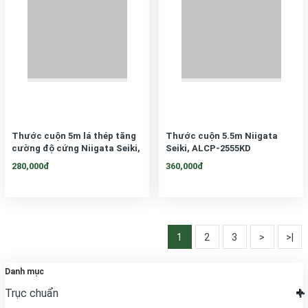
Thước cuộn 5m lá thép tăng
Thước cuộn 5.5m Niigata
cường độ cứng Niigata Seiki,
Seiki, ALCP-2555KD
LCG-1950KD
280,000đ
360,000đ
1
2
3
>
>|
Danh mục
Trục chuẩn