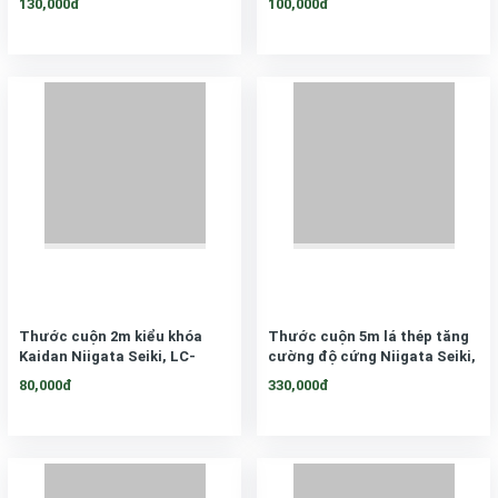
130,000đ
100,000đ
Thước cuộn 2m kiểu khóa
Thước cuộn 5m lá thép tăng
Kaidan Niigata Seiki, LC-
cường độ cứng Niigata Seiki,
1620KD
LCG-2550KD
80,000đ
330,000đ