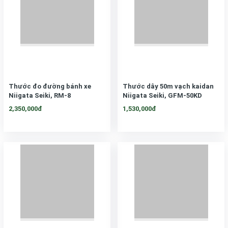
Thước đo đường bánh xe
Thước dây 50m vạch kaidan
Niigata Seiki, RM-8
Niigata Seiki, GFM-50KD
2,350,000đ
1,530,000đ