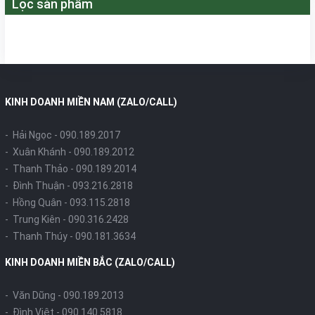
Lọc sản phẩm
KINH DOANH MIỀN NAM (ZALO/CALL)
- Hải Ngọc -
090.189.2017
- Xuân Khánh -
090.189.2012
- Thanh Thảo -
090.189.2014
- Đình Thuận -
093.216.2818
- Hồng Quân -
093.115.2818
- Trung Kiên -
090.316.2428
- Thanh Thúy -
090.181.3634
KINH DOANH MIỀN BẮC (ZALO/CALL)
- Văn Dũng -
090.189.2013
- Đình Việt -
090.140.5818