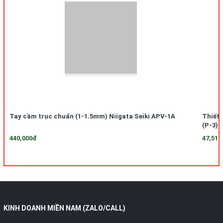
Tay cầm trục chuẩn (1-1.5mm) Niigata Seiki APV-1A
Thiết 
(P-3)
440,000đ
47,510
KINH DOANH MIỀN NAM (ZALO/CALL)