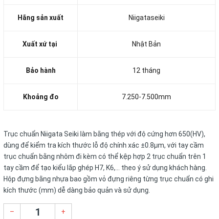
Hãng sản xuất
Niigataseiki
Xuất xứ tại
Nhật Bản
Bảo hành
12 tháng
Khoảng đo
7.250-7.500mm
Trục chuẩn Niigata Seiki làm bằng thép với độ cứng hơn 650(HV),
dùng để kiểm tra kích thước lỗ độ chính xác ±0.8μm, với tay cầm
trục chuẩn bằng nhôm đi kèm có thể kệp hợp 2 trục chuẩn trên 1
tay cầm để tạo kiểu lắp ghép H7, K6,... theo ý sử dụng khách hàng.
Hộp đựng bằng nhựa bao gồm vỏ đựng riêng từng trục chuẩn có ghi
kích thước (mm) dễ dàng bảo quản và sử dụng.
–
+