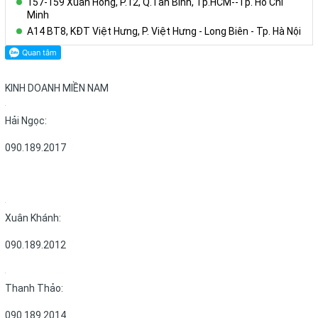
157-159 Xuân Hồng, P.12, Q.Tân Bình, Tp.HCM--Tp. Hồ Chí
Minh
A14 BT8, KĐT Việt Hưng, P. Việt Hưng - Long Biên - Tp. Hà Nội
KINH DOANH MIỀN NAM
Hải Ngọc:
090.189.2017
Xuân Khánh:
090.189.2012
Thanh Thảo:
090.189.2014