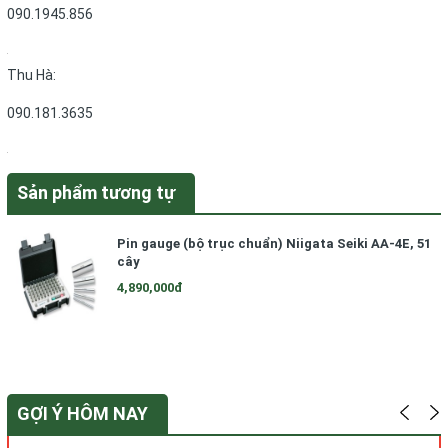
090.1945.856
Thu Hà:
090.181.3635
Sản phẩm tương tự
Pin gauge (bộ trục chuẩn) Niigata Seiki AA-4E, 51
cây
4,890,000đ
GỢI Ý HÔM NAY