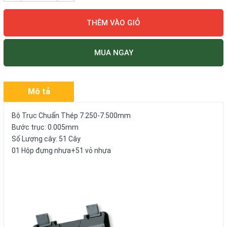
THÊM VÀO GIỎ
MUA NGAY
Mô tả
Bộ Trục Chuẩn Thép 7.250-7.500mm
Bước trục: 0.005mm
Số Lượng cây: 51 Cây
01 Hộp đựng nhựa+51 vỏ nhựa