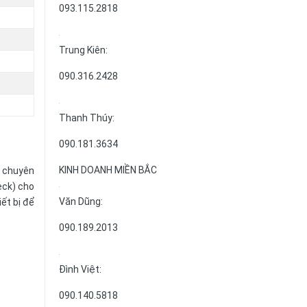
093.115.2818
Trung Kiên:
090.316.2428
Thanh Thúy:
090.181.3634
KINH DOANH MIỀN BẮC
 chuyên
eck) cho
Văn Dũng:
ết bị để
090.189.2013
Đình Việt:
090.140.5818