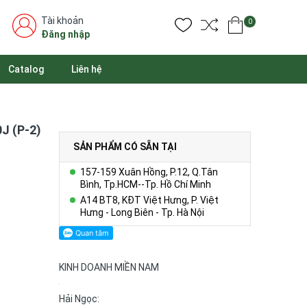
Tài khoản
0
Đăng nhập
Catalog
Liên hệ
0J (P-2)
SẢN PHẨM CÓ SẴN TẠI
157-159 Xuân Hồng, P.12, Q.Tân
Bình, Tp.HCM--Tp. Hồ Chí Minh
A14 BT8, KĐT Việt Hưng, P. Việt
Hưng - Long Biên - Tp. Hà Nội
KINH DOANH MIỀN NAM
Hải Ngọc: