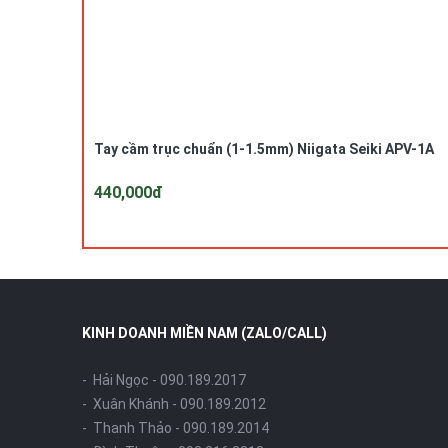
Tay cầm trục chuẩn (1-1.5mm) Niigata Seiki APV-1A
440,000đ
KINH DOANH MIỀN NAM (ZALO/CALL)
- Hải Ngọc -
090.189.2017
- Xuân Khánh -
090.189.2012
- Thanh Thảo -
090.189.2014