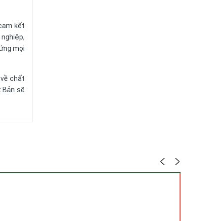
 cam kết
 nghiệp,
 ứng mọi
 về chất
t Bản sẽ