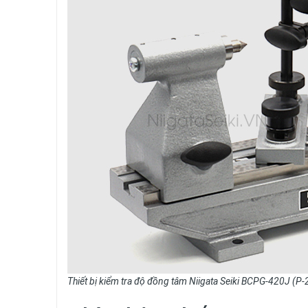
Thiết bị kiểm tra độ đồng tâm Niigata Seiki BCPG-420J (P-