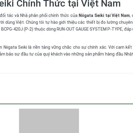
eiki Chính Thức tại Việt Nam
 đối tác và Nhà phân phối chính thức của
Niigata Seiki tại Việt Nam
,
dùng Việt. Chúng tôi tự hào giới thiệu các thiết bị đo lường chuyên
eiki BCPG-420J (P-2) thuộc dòng RUN-OUT GAUGE SYSTEM P-TYPE, đáp
n Niigata Seiki
là nền tảng vững chắc cho sự chính xác. Với cam kết
i đảm bảo sự đầu tư của quý khách vào những sản phẩm hàng đầu Nhậ