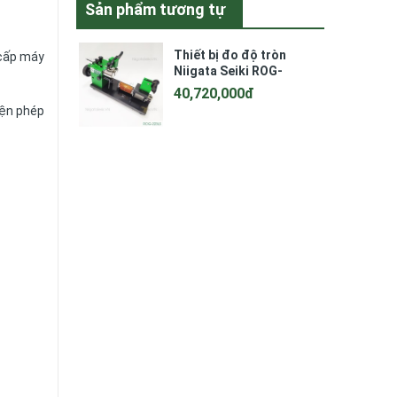
Sản phẩm tương tự
Thiết bị đo độ tròn
 cấp máy
Niigata Seiki ROG-
223LS (Linear Carrier)
40,720,000đ
iện phép