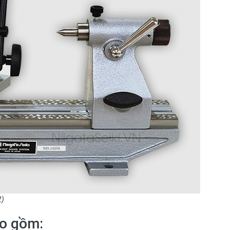
2)
o gồm: