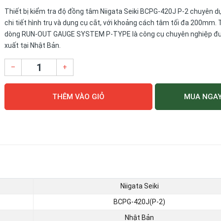
Thiết bị kiểm tra độ đồng tâm Niigata Seiki BCPG-420J P-2 chuyên d
chi tiết hình trụ và dụng cụ cắt, với khoảng cách tâm tối đa 200mm.
dòng RUN-OUT GAUGE SYSTEM P-TYPE là công cụ chuyên nghiệp đ
xuất tại Nhật Bản.
–
+
THÊM VÀO GIỎ
MUA NGA
Niigata Seiki
BCPG-420J(P-2)
Nhật Bản