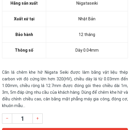
Hãng sản xuất
Niigataseiki
Xuất xứ tại
Nhật Bản
Bảo hành
12 tháng
Thông số
Dày 0.04mm
Căn lá chêm khe hở Niigata Seiki được làm bằng vật liệu thép
carbon với độ cứng lớn hơn 320(HV), chiều dày lá từ 0.03mm đến
1.00mm, chiều rộng lá 12.7mm được đóng gói theo chiều dài 1m,
3m, 5m đáp ứng nhu cầu của khách hàng. Dùng để chêm khe hở và
điều chỉnh chiều cao, cân bằng mặt phẳng máy gia công, động cơ,
khuôn mẫu…
–
+