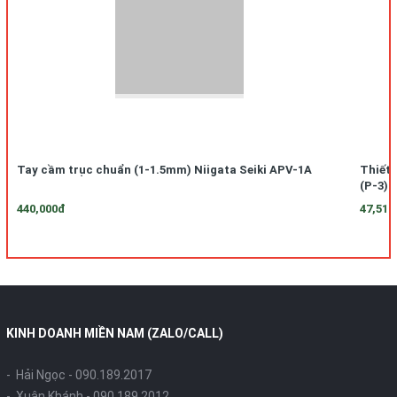
Tay cầm trục chuẩn (1-1.5mm) Niigata Seiki APV-1A
Thiết 
(P-3)
440,000đ
47,510
KINH DOANH MIỀN NAM (ZALO/CALL)
- Hải Ngọc -
090.189.2017
- Xuân Khánh -
090.189.2012