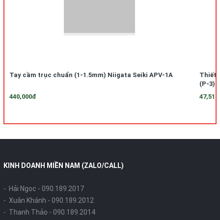
Tay cầm trục chuẩn (1-1.5mm) Niigata Seiki APV-1A
Thiết 
(P-3)
440,000đ
47,510
KINH DOANH MIỀN NAM (ZALO/CALL)
- Hải Ngọc -
090.189.2017
- Xuân Khánh -
090.189.2012
- Thanh Thảo -
090.189.2014