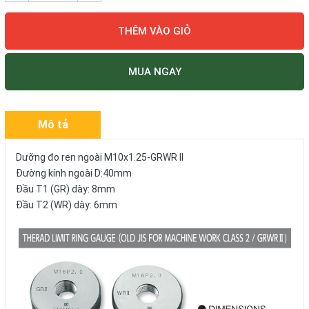
THÊM VÀO GIỎ
MUA NGAY
Mô tả
Dưỡng đo ren ngoài M10x1.25-GRWR II
Đường kính ngoài D:40mm
Đầu T1 (GR) dày: 8mm
Đầu T2 (WR) dày: 6mm