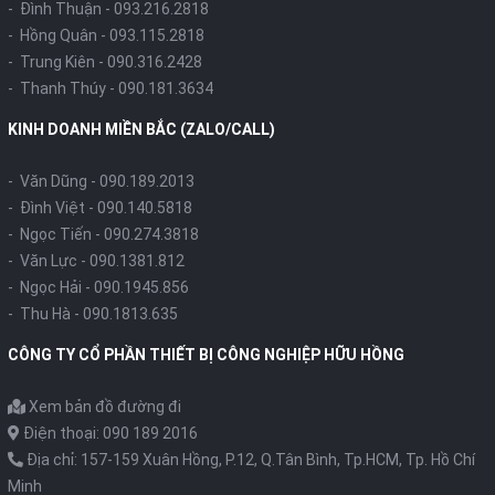
- Đình Thuận -
093.216.2818
- Hồng Quân -
093.115.2818
- Trung Kiên -
090.316.2428
- Thanh Thúy -
090.181.3634
KINH DOANH MIỀN BẮC (ZALO/CALL)
- Văn Dũng -
090.189.2013
- Đình Việt -
090.140.5818
- Ngọc Tiến -
090.274.3818
- Văn Lực -
090.1381.812
- Ngọc Hải -
090.1945.856
- Thu Hà -
090.1813.635
CÔNG TY CỔ PHẦN THIẾT BỊ CÔNG NGHIỆP HỮU HỒNG
Xem bản đồ đường đi
Điện thoại: 090 189 2016
Địa chỉ: 157-159 Xuân Hồng, P.12, Q.Tân Bình, Tp.HCM, Tp. Hồ Chí
Minh