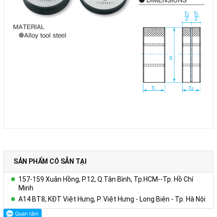
SẢN PHẨM CÓ SẴN TẠI
157-159 Xuân Hồng, P.12, Q.Tân Bình, Tp.HCM--Tp. Hồ Chí
Minh
A14 BT8, KĐT Việt Hưng, P. Việt Hưng - Long Biên - Tp. Hà Nội