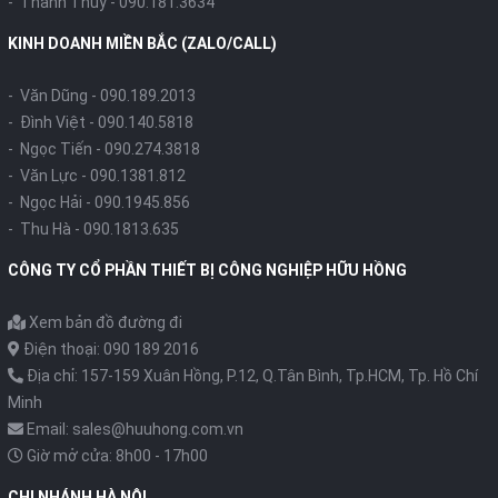
- Thanh Thúy -
090.181.3634
KINH DOANH MIỀN BẮC (ZALO/CALL)
- Văn Dũng -
090.189.2013
- Đình Việt -
090.140.5818
- Ngọc Tiến -
090.274.3818
- Văn Lực -
090.1381.812
- Ngọc Hải -
090.1945.856
- Thu Hà -
090.1813.635
CÔNG TY CỔ PHẦN THIẾT BỊ CÔNG NGHIỆP HỮU HỒNG
Xem bản đồ đường đi
Điện thoại: 090 189 2016
Địa chỉ: 157-159 Xuân Hồng, P.12, Q.Tân Bình, Tp.HCM, Tp. Hồ Chí
Minh
Email: sales@huuhong.com.vn
Giờ mở cửa: 8h00 - 17h00
CHI NHÁNH HÀ NỘI