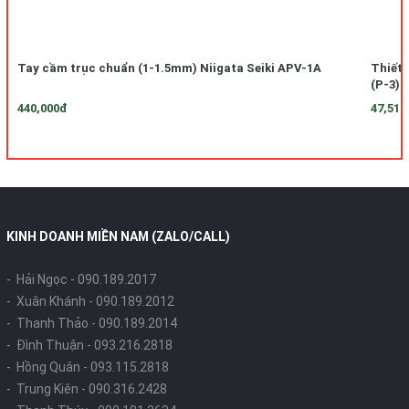
Tay cầm trục chuẩn (1-1.5mm) Niigata Seiki APV-1A
Thiết 
(P-3)
440,000đ
47,510
KINH DOANH MIỀN NAM (ZALO/CALL)
- Hải Ngọc -
090.189.2017
- Xuân Khánh -
090.189.2012
- Thanh Thảo -
090.189.2014
- Đình Thuận -
093.216.2818
- Hồng Quân -
093.115.2818
- Trung Kiên -
090.316.2428