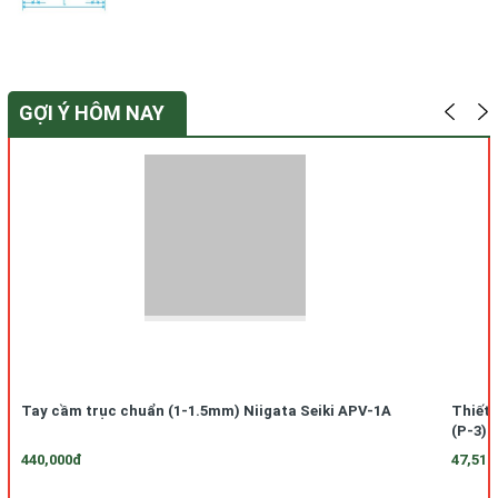
GỢI Ý HÔM NAY
Tay cầm trục chuẩn (1-1.5mm) Niigata Seiki APV-1A
Thiết 
(P-3)
440,000đ
47,510