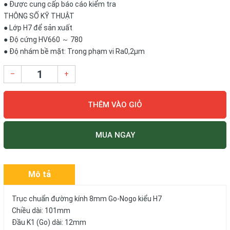
● Được cung cấp báo cáo kiểm tra
THÔNG SỐ KỸ THUẬT
● Lớp H7 để sản xuất
● Độ cứng HV660 ～ 780
● Độ nhám bề mặt: Trong phạm vi Ra0,2µm
–
+
THÊM VÀO GIỎ
MUA NGAY
Mô tả
Trục chuẩn đường kính 8mm Go-Nogo kiểu H7
Chiều dài: 101mm
Đầu K1 (Go) dài: 12mm