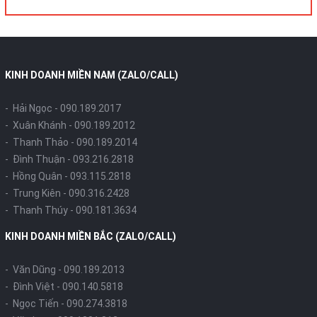
KINH DOANH MIỀN NAM (ZALO/CALL)
- Hải Ngọc -
090.189.2017
- Xuân Khánh -
090.189.2012
- Thanh Thảo -
090.189.2014
- Đình Thuận -
093.216.2818
- Hồng Quân -
093.115.2818
- Trung Kiên -
090.316.2428
- Thanh Thúy -
090.181.3634
KINH DOANH MIỀN BẮC (ZALO/CALL)
- Văn Dũng -
090.189.2013
- Đình Việt -
090.140.5818
- Ngọc Tiến -
090.274.3818