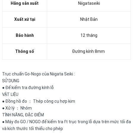
Hãng sản xuất
Niigataseiki
Xuất xứ tại
Nhật Bản
Bảo hành
12 tháng
Thông số
Đường kính 8mm
Trục chuẩn Go-Nogo của Niigata Seiki :
SỬ DỤNG
● Để kiểm tra đường kính lỗ
VẬT LIỆU
● Đồng hồ đo ： Thép công cụ hợp kim
● Xử lý ： Nhôm
TÍNH NĂNG, ĐẶC ĐIỂM
● Máy đo GO / NOGO để kiểm tra ft trục trong lỗ dựa trên mức tối đa
và kích thước tối thiểu cho phép