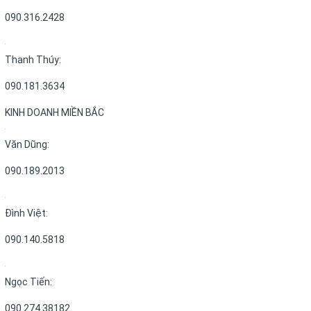
090.316.2428
Thanh Thúy:
090.181.3634
KINH DOANH MIỀN BẮC
Văn Dũng:
090.189.2013
Đình Việt:
090.140.5818
Ngọc Tiến:
090.274.38182