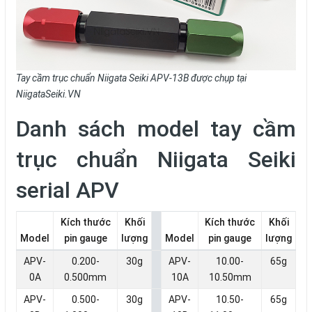
Tay cầm trục chuẩn Niigata Seiki APV-13B được chụp tại
NiigataSeiki.VN
Danh sách model tay cầm
trục chuẩn Niigata Seiki
serial APV
Kích thước
Khối
Kích thước
Khối
Model
pin gauge
lượng
Model
pin gauge
lượng
APV-
0.200-
30g
APV-
10.00-
65g
0A
0.500mm
10A
10.50mm
APV-
0.500-
30g
APV-
10.50-
65g