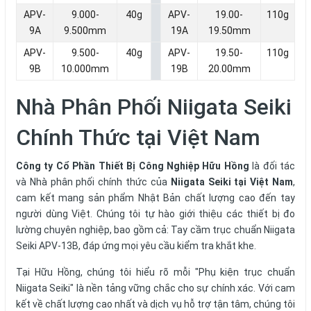
APV-
9.000-
40g
APV-
19.00-
110g
9A
9.500mm
19A
19.50mm
APV-
9.500-
40g
APV-
19.50-
110g
9B
10.000mm
19B
20.00mm
Nhà Phân Phối Niigata Seiki
Chính Thức tại Việt Nam
Công ty Cổ Phần Thiết Bị Công Nghiệp Hữu Hồng
là đối tác
và Nhà phân phối chính thức của
Niigata Seiki tại Việt Nam
,
cam kết mang sản phẩm Nhật Bản chất lượng cao đến tay
người dùng Việt. Chúng tôi tự hào giới thiệu các thiết bị đo
lường chuyên nghiệp, bao gồm cả: Tay cầm trục chuẩn Niigata
Seiki APV-13B, đáp ứng mọi yêu cầu kiểm tra khắt khe.
Tại Hữu Hồng, chúng tôi hiểu rõ mỗi "
Phụ kiện trục chuẩn
Niigata Seiki
" là nền tảng vững chắc cho sự chính xác. Với cam
kết về chất lượng cao nhất và dịch vụ hỗ trợ tận tâm, chúng tôi