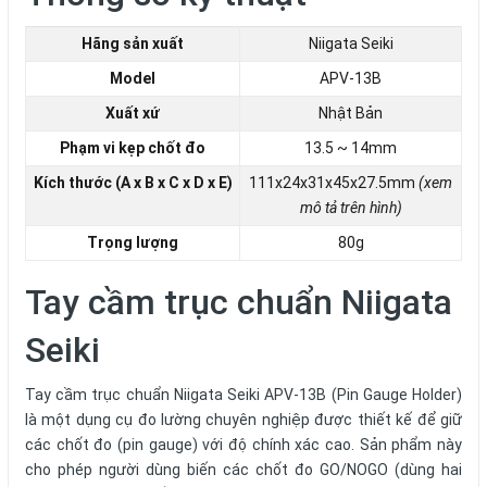
Hãng sản xuất
Niigata Seiki
Model
APV-13B
Xuất xứ
Nhật Bản
Phạm vi kẹp chốt đo
13.5 ~ 14mm
Kích thước (A x B x C x D x E)
111x24x31x45x27.5mm
(xem
mô tả trên hình)
Trọng lượng
80g
Tay cầm trục chuẩn Niigata
Seiki
Tay cầm trục chuẩn Niigata Seiki APV-13B
(Pin Gauge Holder)
là một dụng cụ đo lường chuyên nghiệp được thiết kế để giữ
các chốt đo (pin gauge) với độ chính xác cao. Sản phẩm này
cho phép người dùng biến các chốt đo GO/NOGO (dùng hai