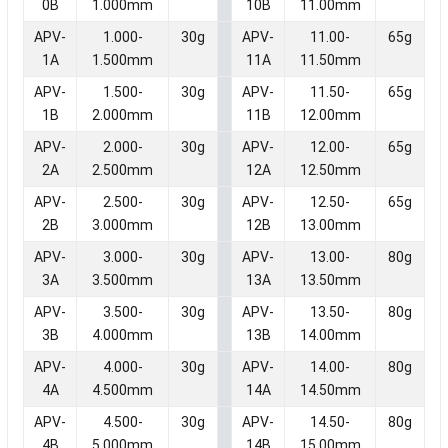
0B
1.000mm
10B
11.00mm
APV-
1.000-
30g
APV-
11.00-
65g
1A
1.500mm
11A
11.50mm
APV-
1.500-
30g
APV-
11.50-
65g
1B
2.000mm
11B
12.00mm
APV-
2.000-
30g
APV-
12.00-
65g
2A
2.500mm
12A
12.50mm
APV-
2.500-
30g
APV-
12.50-
65g
2B
3.000mm
12B
13.00mm
APV-
3.000-
30g
APV-
13.00-
80g
3A
3.500mm
13A
13.50mm
APV-
3.500-
30g
APV-
13.50-
80g
3B
4.000mm
13B
14.00mm
APV-
4.000-
30g
APV-
14.00-
80g
4A
4.500mm
14A
14.50mm
APV-
4.500-
30g
APV-
14.50-
80g
4B
5.000mm
14B
15.00mm