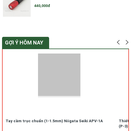
440,000đ
GỢI Ý HÔM NAY
Tay cầm trục chuẩn (1-1.5mm) Niigata Seiki APV-1A
Thiết 
(P-3)