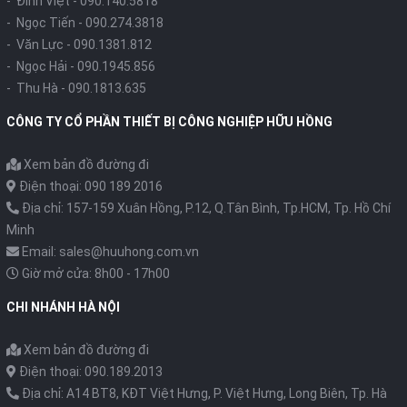
- Đình Việt -
090.140.5818
- Ngọc Tiến -
090.274.3818
- Văn Lực -
090.1381.812
- Ngọc Hải -
090.1945.856
- Thu Hà -
090.1813.635
CÔNG TY CỔ PHẦN THIẾT BỊ CÔNG NGHIỆP HỮU HỒNG
Xem bản đồ đường đi
Điện thoại: 090 189 2016
Địa chỉ: 157-159 Xuân Hồng, P.12, Q.Tân Bình, Tp.HCM, Tp. Hồ Chí
Minh
Email: sales@huuhong.com.vn
Giờ mở cửa: 8h00 - 17h00
CHI NHÁNH HÀ NỘI
Xem bản đồ đường đi
Điện thoại: 090.189.2013
Địa chỉ: A14 BT8, KĐT Việt Hưng, P. Việt Hưng, Long Biên, Tp. Hà