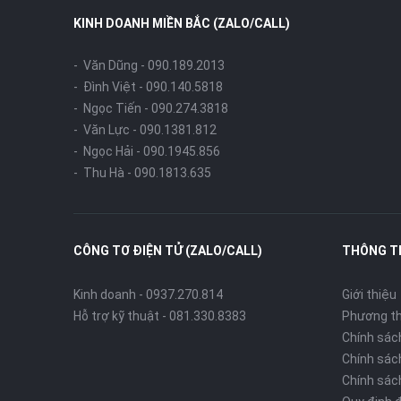
KINH DOANH MIỀN BẮC (ZALO/CALL)
- Văn Dũng -
090.189.2013
- Đình Việt -
090.140.5818
- Ngọc Tiến -
090.274.3818
- Văn Lực -
090.1381.812
- Ngọc Hải -
090.1945.856
- Thu Hà -
090.1813.635
CÔNG TƠ ĐIỆN TỬ (ZALO/CALL)
THÔNG T
Kinh doanh - 0937.270.814
Giới thiệu
Hỗ trợ kỹ thuật - 081.330.8383
Phương th
Chính sác
Chính sác
Chính sác