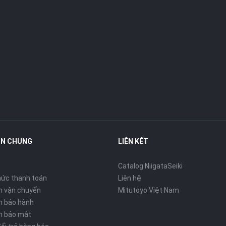
IN CHUNG
LIÊN KẾT
Catalog NiigataSeiki
ức thanh toán
Liên hệ
h vận chuyển
Mitutoyo Việt Nam
h bảo hành
h bảo mật