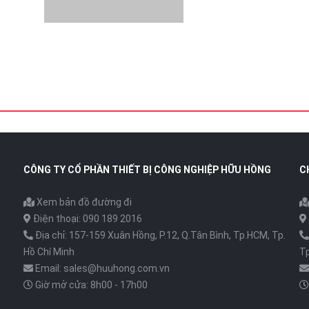
CÔNG TY CỔ PHẦN THIẾT BỊ CÔNG NGHIỆP HỮU HỒNG
C
Xem bản đồ đường đi
Điện thoại: 090 189 2016
Địa chỉ: 157-159 Xuân Hồng, P.12, Q.Tân Bình, Tp.HCM, Tp.
Hồ Chí Minh
Tp
Email: sales@huuhong.com.vn
Giờ mở cửa: 8h00 - 17h00