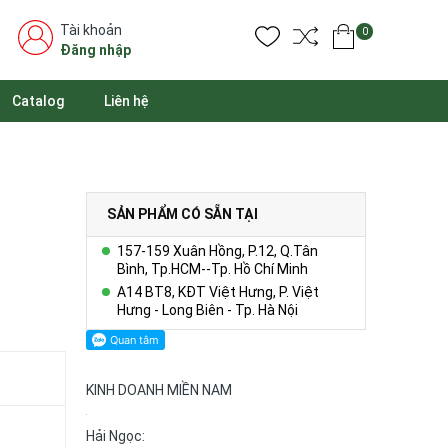
Tài khoản
0
Đăng nhập
Catalog
Liên hệ
SẢN PHẨM CÓ SẴN TẠI
157-159 Xuân Hồng, P.12, Q.Tân
Bình, Tp.HCM--Tp. Hồ Chí Minh
A14 BT8, KĐT Việt Hưng, P. Việt
Hưng - Long Biên - Tp. Hà Nội
KINH DOANH MIỀN NAM
Hải Ngọc: