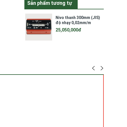
Sản phẩm tương tự
Nivo thanh 300mm (JIS)
độ nhạy 0,02mm/m
Niigata Seiki RSK, FLA-
25,050,000đ
300002