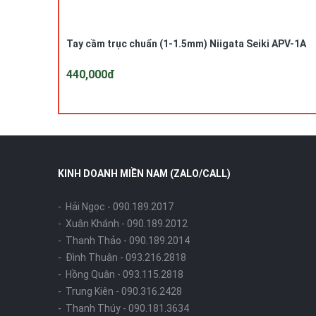
Tay cầm trục chuẩn (1-1.5mm) Niigata Seiki APV-1A
440,000đ
KINH DOANH MIỀN NAM (ZALO/CALL)
- Hải Ngọc -
090.189.2017
- Xuân Khánh -
090.189.2012
- Thanh Thảo -
090.189.2014
- Đình Thuận -
093.216.2818
- Hồng Quân -
093.115.2818
- Trung Kiên -
090.316.2428
- Thanh Thúy -
090.181.3634